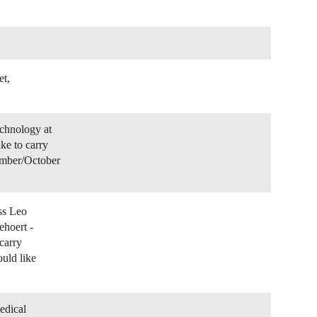
et,
echnology at
ke to carry
ember/October
ass Leo
ehoert -
carry
ould like
edical