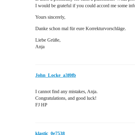
I would be grateful if you could accord me some inf
Yours sincerely,
Danke schon mal für eure Korrekturvorschläge.
Liebe Grüße,
Anja
John_Locke_a3f0fb
I cannot find any mistakes, Anja.
Congratulations, and good luck!
FJ HP
klastic_0e7538