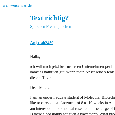
wer-weiss-was.de
Text richtig?
Sprachen
Fremdsprachen
Anja_ab2450
Hallo,
ich will mich jetzt bei mehreren Unternehmen per 
käme es natürlich gut, wenn mein Anschreiben fehler
diesem Text?
Dear Ms …,
I am an undergraduate student of Molecular Biotech
like to carry out a placement of 8 to 10 weeks in A
am interested in biomedical research in the range o
Is there a possibility for such a placement? What prec