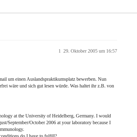
1
29. Oktober 2005 um 16:57
Email um einen Auslandspraktikumsplatz bewerben. Nun
frei wäre und sich gut lesen würde. Was haltet ihr z.B. von
nology at the University of Heidelberg, Germany. I would
ugust/September/October 2006 at your laboratory because I
f immunology.
onditions do I have to fulfill?