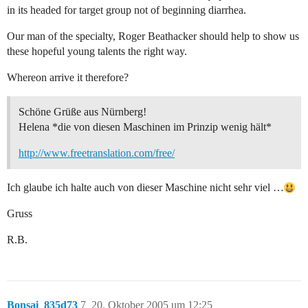
in its headed for target group not of beginning diarrhea.
Our man of the specialty, Roger Beathacker should help to show us
these hopeful young talents the right way.
Whereon arrive it therefore?
Schöne Grüße aus Nürnberg!
Helena *die von diesen Maschinen im Prinzip wenig hält*
http://www.freetranslation.com/free/
Ich glaube ich halte auch von dieser Maschine nicht sehr viel …
Gruss
R.B.
Bonsai_835d73
7
20. Oktober 2005 um 12:25