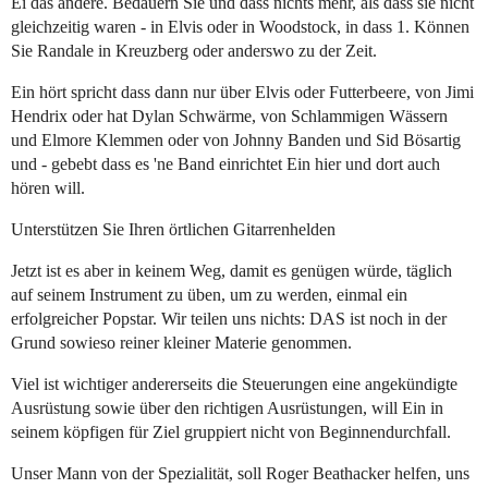
Ei das andere. Bedauern Sie und dass nichts mehr, als dass sie nicht
gleichzeitig waren - in Elvis oder in Woodstock, in dass 1. Können
Sie Randale in Kreuzberg oder anderswo zu der Zeit.
Ein hört spricht dass dann nur über Elvis oder Futterbeere, von Jimi
Hendrix oder hat Dylan Schwärme, von Schlammigen Wässern
und Elmore Klemmen oder von Johnny Banden und Sid Bösartig
und - gebebt dass es 'ne Band einrichtet Ein hier und dort auch
hören will.
Unterstützen Sie Ihren örtlichen Gitarrenhelden
Jetzt ist es aber in keinem Weg, damit es genügen würde, täglich
auf seinem Instrument zu üben, um zu werden, einmal ein
erfolgreicher Popstar. Wir teilen uns nichts: DAS ist noch in der
Grund sowieso reiner kleiner Materie genommen.
Viel ist wichtiger andererseits die Steuerungen eine angekündigte
Ausrüstung sowie über den richtigen Ausrüstungen, will Ein in
seinem köpfigen für Ziel gruppiert nicht von Beginnendurchfall.
Unser Mann von der Spezialität, soll Roger Beathacker helfen, uns