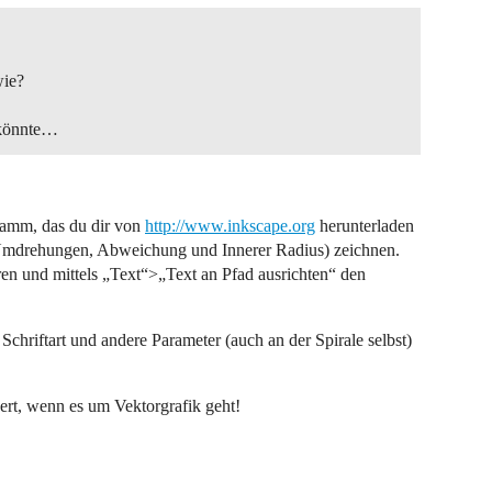
wie?
 könnte…
gramm, das du dir von
http://www.inkscape.org
herunterladen
 (Umdrehungen, Abweichung und Innerer Radius) zeichnen.
ren und mittels „Text“>„Text an Pfad ausrichten“ den
Schriftart und andere Parameter (auch an der Spirale selbst)
rt, wenn es um Vektorgrafik geht!