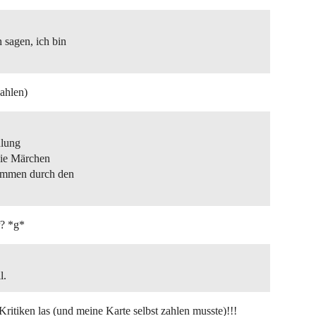
 sagen, ich bin
zahlen)
dlung
die Märchen
kommen durch den
r? *g*
l.
Kritiken las (und meine Karte selbst zahlen musste)!!!