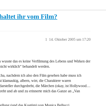
haltet ihr vom Film?
1
14. Oktober 2005 um 17:20
 wusste das es keine Verfilmung des Lebens und Wirken der
nicht wirklich“ behandelt werden.
scha, nachdem ich also den Film gesehen habe muss ich
st klamaukig, albern, wirr, die Charaktere waren
darsteller durchgedreht, die Märchen (okay, ist Hollywood…
reht und ab und zu erinnerte mich das Ganze an „Van
tellung (und das Kostüm) von Monica Bellucci.