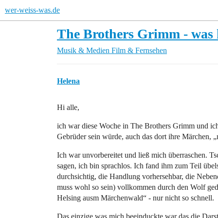
wer-weiss-was.de
The Brothers Grimm - was 
Musik & Medien
Film & Fernsehen
Helena
Hi alle,
ich war diese Woche in The Brothers Grimm und ich
Gebrüder sein würde, auch das dort ihre Märchen, „
Ich war unvorbereitet und ließ mich überraschen. T
sagen, ich bin sprachlos. Ich fand ihm zum Teil übel
durchsichtig, die Handlung vorhersehbar, die Neben
muss wohl so sein) vollkommen durch den Wolf ged
Helsing ausm Märchenwald“ - nur nicht so schnell.
Das einzige was mich beeinduckte war das die Dars