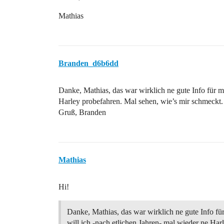
Mathias
Branden_d6b6dd
Danke, Mathias, das war wirklich ne gute Info für m
Harley probefahren. Mal sehen, wie’s mir schmeckt
Gruß, Branden
Mathias
Hi!
Danke, Mathias, das war wirklich ne gute Info f
will ich -nach etlichen Jahren- mal wieder ne Har