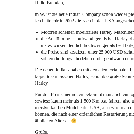
Hallo Branden,
m.W. ist die neue Indian-Company schon wieder plei
Ich hatte mir in 2002 die isten in den USA angesehen
Motoren scheinen modifizierte Harley-Maschinen
die Ausführung ist aufwändiger als bei Harley, di
u.s.w. wirken deutlich hochwertiger als bei Harle
die Preise sind gesalzen, unter 25.000 USD geht 
sollten die Jungs überleben und irgendwann einm
Die neuen Indians haben mit den alten, originalen I
kopierte ein bisschen Harley, schraubte große Schu
Harley.
Für den Preis einer neuen bekommt man auch ein top-
sowieso kaum mehr als 1.500 Km p.a. fahren, also tu
meistverkauften Modelle der USA, also wird man di
können, die nach einer ordentlichen Resturierung ni
ähnlichen Alters…
Grüße,