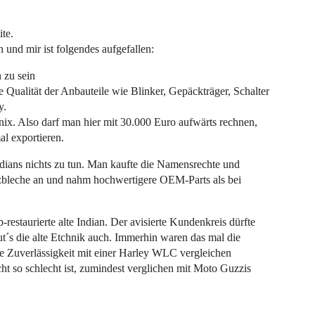
te.
 und mir ist folgendes aufgefallen:
 zu sein
e Qualität der Anbauteile wie Blinker, Gepäckträger, Schalter
y.
nix. Also darf man hier mit 30.000 Euro aufwärts rechnen,
al exportieren.
ndians nichts zu tun. Man kaufte die Namensrechte und
tzbleche an und nahm hochwertigere OEM-Parts als bei
restaurierte alte Indian. Der avisierte Kundenkreis dürfte
t´s die alte Etchnik auch. Immerhin waren das mal die
e Zuverlässigkeit mit einer Harley WLC vergleichen
cht so schlecht ist, zumindest verglichen mit Moto Guzzis