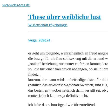
wer-weiss-was.de
These über weibliche lust
Wissenschaft
Psychologie
wega_769d74
es geht um folgende, wahrscheinlich an freud angeleh
die besagt, für die frau soll sex eng mit der art und
„oralen“ beziehung zur mutter entfernen konnte, letz
soll die lust einer frau davon abhängen, ob sie in i
findet…
kurzum, der mann wird am befriedigendsten für die fr
(nämlich das als-mensch-geschätzt-werden) und zugl
das begehren). wobei natürlich dahingestellt sei, ob 
mutter jedoch kann es ja definitiv nicht.
ich halte das schon irgendwie für zutreffend.