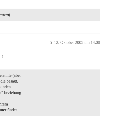
entfernt]
5
12. Oktober 2005 um 14:00
t!
elehnte (aber
 die besagt,
rbunden
en“ beziehung
ihrem
utter findet…