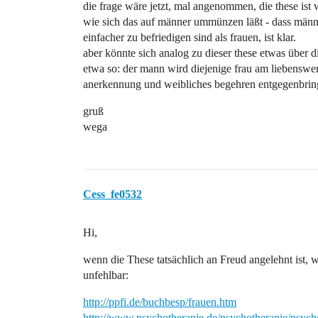
die frage wäre jetzt, mal angenommen, die these ist 
wie sich das auf männer ummünzen läßt - dass männ
einfacher zu befriedigen sind als frauen, ist klar.
aber könnte sich analog zu dieser these etwas über d
etwa so: der mann wird diejenige frau am liebenswer
anerkennung und weibliches begehren entgegenbrin
gruß
wega
Cess_fe0532
Hi,
wenn die These tatsächlich an Freud angelehnt ist, w
unfehlbar:
http://ppfi.de/buchbesp/frauen.htm
http://www.psychotherapie.de/psychotherapie/psy