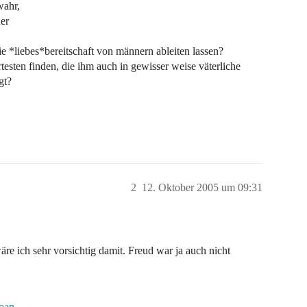
wahr,
er
ie *liebes*bereitschaft von männern ableiten lassen?
testen finden, die ihm auch in gewisser weise väterliche
gt?
2
12. Oktober 2005 um 09:31
äre ich sehr vorsichtig damit. Freud war ja auch nicht
choan…