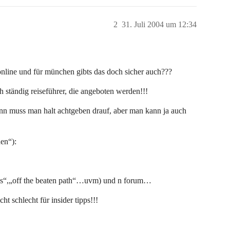
2
31. Juli 2004 um 12:34
online und für münchen gibts das doch sicher auch???
 ständig reiseführer, die angeboten werden!!!
dann muss man halt achtgeben drauf, aber man kann ja auch
en“):
ties“,„off the beaten path“…uvm) und n forum…
ht schlecht für insider tipps!!!