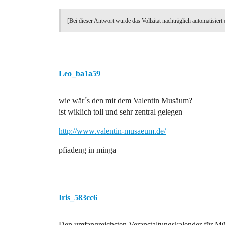
[Bei dieser Antwort wurde das Vollzitat nachträglich automatisiert 
Leo_ba1a59
wie wär´s den mit dem Valentin Musäum?
ist wiklich toll und sehr zentral gelegen
http://www.valentin-musaeum.de/
pfiadeng in minga
Iris_583cc6
Den umfangreichsten Veranstaltungskalender für Mün