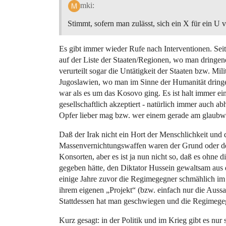
mki:
Stimmt, sofern man zulässt, sich ein X für ein U 
Es gibt immer wieder Rufe nach Interventionen. Seit 
auf der Liste der Staaten/Regionen, wo man dringen
verurteilt sogar die Untätigkeit der Staaten bzw. Mi
Jugoslawien, wo man im Sinne der Humanität dringe
war als es um das Kosovo ging. Es ist halt immer ein
gesellschaftlich akzeptiert - natürlich immer auch a
Opfer lieber mag bzw. wer einem gerade am glaubwür
Daß der Irak nicht ein Hort der Menschlichkeit und
Massenvernichtungswaffen waren der Grund oder d
Konsorten, aber es ist ja nun nicht so, daß es ohn
gegeben hätte, den Diktator Hussein gewaltsam au
einige Jahre zuvor die Regimegegner schmählich im S
ihrem eigenen „Projekt“ (bzw. einfach nur die Aussa
Stattdessen hat man geschwiegen und die Regimegegn
Kurz gesagt: in der Politik und im Krieg gibt es nur