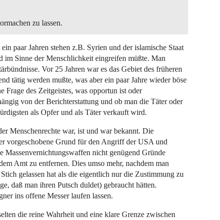
vormachen zu lassen.
ein paar Jahren stehen z.B. Syrien und der islamische Staat
d im Sinne der Menschlichkeit eingreifen müßte. Man
litärbündnisse. Vor 25 Jahren war es das Gebiet des früheren
nd tätig werden mußte, was aber ein paar Jahre wieder böse
e Frage des Zeitgeistes, was opportun ist oder
bhängig von der Berichterstattung und ob man die Täter oder
digsten als Opfer und als Täter verkauft wird.
 der Menschenrechte war, ist und war bekannt. Die
er vorgeschobene Grund für den Angriff der USA und
e die Massenvernichtungswaffen nicht genügend Gründe
s dem Amt zu entfernen. Dies umso mehr, nachdem man
tich gelassen hat als die eigentlich nur die Zustimmung zu
ge, daß man ihren Putsch duldet) gebraucht hätten.
er ins offene Messer laufen lassen.
 selten die reine Wahrheit und eine klare Grenze zwischen