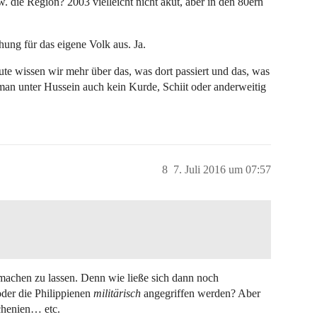
 die Region? 2003 vielleicht nicht akut, aber in den 80ern
ung für das eigene Volk aus. Ja.
e wissen wir mehr über das, was dort passiert und das, was
l man unter Hussein auch kein Kurde, Schiit oder anderweitig
8
7. Juli 2016 um 07:57
rmachen zu lassen. Denn wie ließe sich dann noch
oder die Philippienen
militärisch
angegriffen werden? Aber
chenien… etc.