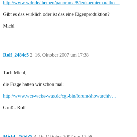
http://www.wdr.de/themen/panorama/8/leukaemiemaratho…
Gibt es das wirklich oder ist das eine Eigenproduktion?
Michl
Rolf_2484e5
2
16. Oktober 2007 um 17:38
Tach Michl,
die Frage hatten wir schon mal:
http://www.wer-weiss-was.de/cgi-bin/forum/showarchiv…
Gruß - Rolf
Michl_250d35
3
16. Oktober 2007 um 17:58