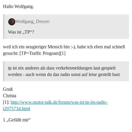
Hallo Wolfgang.
Wolfgang_Dreyer:
Was ist „TP“?
weil ich ein neugieriger Mensch bin :-), habe ich eben mal schnell
gesucht: [TP=Traffic Program][1]
tp ist nix anderes als dass verkehrsmeldungen laut gespielt
werden - auch wenn du das radio sonst auf leise gestellt hast
Gruß
Christa
[1]:
http://www.motor-talk.de/forum/was-ist-tp-im-radio-
t2075734.html
1 „Gefällt mir“