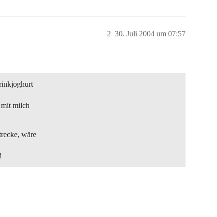
2
30. Juli 2004 um 07:57
rinkjoghurt
 mit milch
trecke, wäre
!