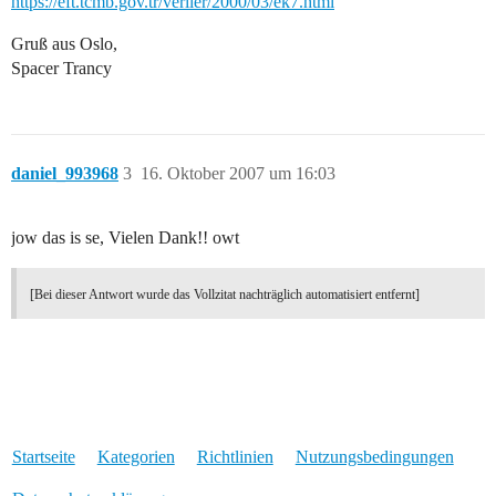
https://eft.tcmb.gov.tr/veriler/2000/03/ek7.html
Gruß aus Oslo,
Spacer Trancy
daniel_993968
3
16. Oktober 2007 um 16:03
jow das is se, Vielen Dank!! owt
[Bei dieser Antwort wurde das Vollzitat nachträglich automatisiert entfernt]
Startseite
Kategorien
Richtlinien
Nutzungsbedingungen