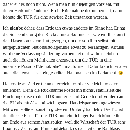
daher eilt es noch nicht. Wenn man nun diejenigen vorzieht, mit
deren Herkunftsländern GR ein Rücknahmeabkommen hat, dann
könnte die TÜR für eine gewisse Zeit umgangen werden.
Ich
glaube
daher, dass Erdogan etwas anderes im Sinne hat. Er hat
die Suspendierung des Rücknahmeabkommens - wie ein Illusionist
den Hasen - aus dem Hut gezogen, um die von ihm selbst mit
aufgeputschten Nationalstolzgefühle etwas zu besänftigen. Aktuell
wird eine Verfassungsänderung vorbereitet und wahrscheinlich
auch die nötigen Mehrheiten erzeugen, um die TÜR in eine
autoritäre Präsidial"demokratie" umzuformen. Dafür braucht er aber
auch die kemalistisch eingestellten Nationalisten im Parlament.
Hat er dieses Ziel erst einmal erreicht, wird er vielleicht wieder
einlenken. Denn die Rücknahme kostet ihn nichts, stabilisiert die
Flüchtlingskrise
in
der TÜR und er ist auf Gedeih und Verderb auf
die EU als mit Abstand wichtigstem Handelspartner angewiesen.
Mit wem sollte er sonst in größerem Umfang handeln? Die EU ist
der dickste Fisch für die TÜR und ein richtiger Bruch könnte ihn
am Ende aus seinem Amt spülen, weil die Wirtschaft der TÜR sehr
fragil ist. Viel ist auf Pump aufgebaut, es existiert eine Baublase.