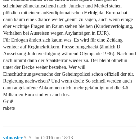
scheinbar zähneknirschend nach, Juncker und Merkel stehen
plötzlich mit einem außendiplomatischen
Erfolg
da. Europa hat
dann kaum eine Chance weiter „nein“ zu sagen, auch wenn einige
eher wichtige Fragen im Raum stehen bleiben (Kurdenverfolgung,
Verhalten bei Ausreisen wegen Asylanträgen in EUR).
Für Erdogan ändert sich kaum was. Es wird für eine Zeitlang
weniger auf Regimekritikern, Presse rumgehackt (ähnlich D
Aussetzung Judenverfolgung während Olympiade 1936). Nach und
nach nimmt dann der Staatsterror wieder zu. Der bleibt ohnehin
unter der Decke weiter bestehen. Wer will
Einschüchtrungsversuche der Geheimpolizei schon offiziell der tür.
Regierung nachweisen? Und wenn doch: So schnell werden auch
dann angelaufene Abkommen nicht mehr gekündigt und die 3-6
Milliarden Euro sind wir auch los.
Gruß
rakete
vdmaster
5
5. Juni 2016 um 18:13