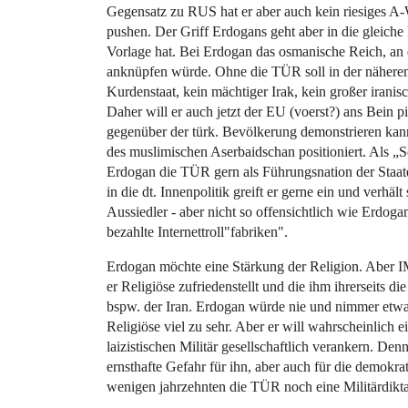
Gegensatz zu RUS hat er aber auch kein riesiges A-
pushen. Der Griff Erdogans geht aber in die gleiche
Vorlage hat. Bei Erdogan das osmanische Reich, an 
anknüpfen würde. Ohne die TÜR soll in der näheren
Kurdenstaat, kein mächtiger Irak, kein großer iranis
Daher will er auch jetzt der EU (voerst?) ans Bein 
gegenüber der türk. Bevölkerung demonstrieren kan
des muslimischen Aserbaidschan positioniert. Als 
Erdogan die TÜR gern als Führungsnation der Staate
in die dt. Innenpolitik greift er gerne ein und verhäl
Aussiedler - aber nicht so offensichtlich wie Erdoga
bezahlte Internettroll"fabriken".
Erdogan möchte eine Stärkung der Religion. Aber IM
er Religiöse zufriedenstellt und die ihm ihrerseits d
bspw. der Iran. Erdogan würde nie und nimmer etwas
Religiöse viel zu sehr. Aber er will wahrscheinlich
laizistischen Militär gesellschaftlich verankern. De
ernsthafte Gefahr für ihn, aber auch für die demokrat
wenigen jahrzehnten die TÜR noch eine Militärdikt