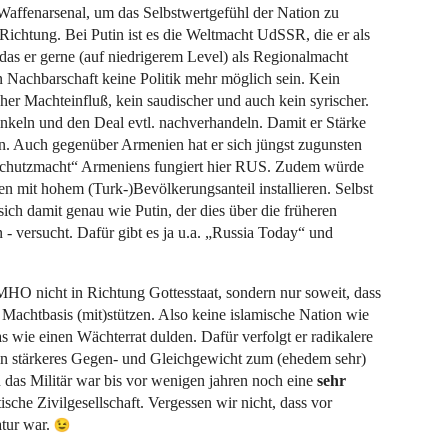
Waffenarsenal, um das Selbstwertgefühl der Nation zu
 Richtung. Bei Putin ist es die Weltmacht UdSSR, die er als
das er gerne (auf niedrigerem Level) als Regionalmacht
 Nachbarschaft keine Politik mehr möglich sein. Kein
cher Machteinfluß, kein saudischer und auch kein syrischer.
pinkeln und den Deal evtl. nachverhandeln. Damit er Stärke
n. Auch gegenüber Armenien hat er sich jüngst zugunsten
„Schutzmacht“ Armeniens fungiert hier RUS. Zudem würde
n mit hohem (Turk-)Bevölkerungsanteil installieren. Selbst
t sich damit genau wie Putin, der dies über die früheren
n - versucht. Dafür gibt es ja u.a. „Russia Today“ und
HO nicht in Richtung Gottesstaat, sondern nur soweit, dass
ie Machtbasis (mit)stützen. Also keine islamische Nation wie
 wie einen Wächterrat dulden. Dafür verfolgt er radikalere
 ein stärkeres Gegen- und Gleichgewicht zum (ehedem sehr)
nn das Militär war bis vor wenigen jahren noch eine
sehr
ische Zivilgesellschaft. Vergessen wir nicht, dass vor
atur war.