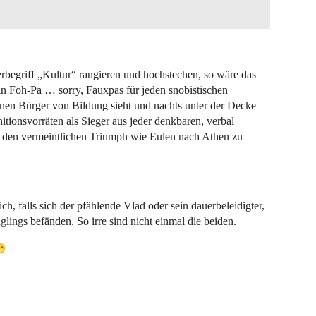
rbegriff „Kultur“ rangieren und hochstechen, so wäre das
 ein Foh-Pa … sorry, Fauxpas für jeden snobistischen
einen Bürger von Bildung sieht und nachts unter der Decke
tionsvorräten als Sieger aus jeder denkbaren, verbal
t den vermeintlichen Triumph wie Eulen nach Athen zu
ch, falls sich der pfählende Vlad oder sein dauerbeleidigter,
lings befänden. So irre sind nicht einmal die beiden.