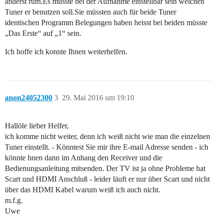
anderst rum.Es müsste bei der Aufnahme einstellbar sein welchen
Tuner er benutzen soll.Sie müssten auch für beide Tuner
identischen Programm Belegungen haben heisst bei beiden müsste
„Das Erste“ auf „1“ sein.
Ich hoffe ich konnte Ihnen weiterhelfen.
anon24052300
3
29. Mai 2016 um 19:10
Hallöle lieber Helfer,
ich komme nicht weiter, denn ich weiß nicht wie man die einzelnen
Tuner einstellt. - Könntest Sie mir ihre E-mail Adresse senden - ich
könnte hnen dann im Anhang den Receiver und die
Bedienungsanleitung mitsenden. Der TV ist ja ohne Probleme hat
Scart und HDMI Anschluß - leider läuft er nur über Scart und nicht
über das HDMI Kabel warum weiß ich auch nicht.
m.f.g.
Uwe