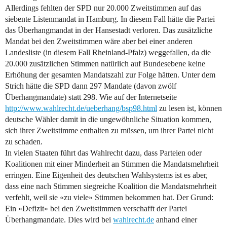
Allerdings fehlten der SPD nur 20.000 Zweitstimmen auf das
siebente Listenmandat in Hamburg. In diesem Fall hätte die Partei
das Überhangmandat in der Hansestadt verloren. Das zusätzliche
Mandat bei den Zweitstimmen wäre aber bei einer anderen
Landesliste (in diesem Fall Rheinland-Pfalz) weggefallen, da die
20.000 zusätzlichen Stimmen natürlich auf Bundesebene keine
Erhöhung der gesamten Mandatszahl zur Folge hätten. Unter dem
Strich hätte die SPD dann 297 Mandate (davon zwölf
Überhangmandate) statt 298. Wie auf der Internetseite
http://www.wahlrecht.de/ueberhang/bsp98.html
zu lesen ist, können
deutsche Wähler damit in die ungewöhnliche Situation kommen,
sich ihrer Zweitstimme enthalten zu müssen, um ihrer Partei nicht
zu schaden.
In vielen Staaten führt das Wahlrecht dazu, dass Parteien oder
Koalitionen mit einer Minderheit an Stimmen die Mandatsmehrheit
erringen. Eine Eigenheit des deutschen Wahlsystems ist es aber,
dass eine nach Stimmen siegreiche Koalition die Mandatsmehrheit
verfehlt, weil sie «zu viele» Stimmen bekommen hat. Der Grund:
Ein «Defizit» bei den Zweitstimmen verschafft der Partei
Überhangmandate. Dies wird bei
wahlrecht.de
anhand einer