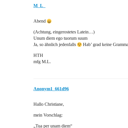
M_L_
Abend
(Achtung, eingerostetes Latein…)
Unum diem ego tuorum suum
Ja, so ähnlich jedenfalls
Hab’ grad keine Gramma
HTH
mfg M.L.
Anonym1_661d96
Hallo Christiane,
mein Vorschlag:
„Tua per unam diem“