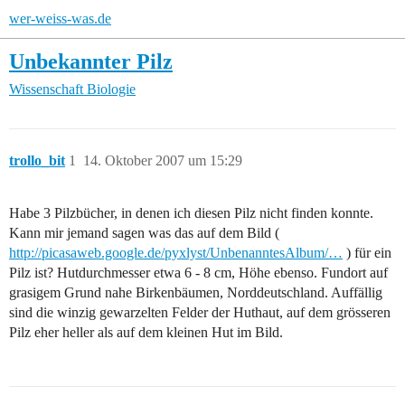
wer-weiss-was.de
Unbekannter Pilz
Wissenschaft
Biologie
trollo_bit
1
14. Oktober 2007 um 15:29
Habe 3 Pilzbücher, in denen ich diesen Pilz nicht finden konnte.
Kann mir jemand sagen was das auf dem Bild (
http://picasaweb.google.de/pyxlyst/UnbenanntesAlbum/…
) für ein
Pilz ist? Hutdurchmesser etwa 6 - 8 cm, Höhe ebenso. Fundort auf
grasigem Grund nahe Birkenbäumen, Norddeutschland. Auffällig
sind die winzig gewarzelten Felder der Huthaut, auf dem grösseren
Pilz eher heller als auf dem kleinen Hut im Bild.