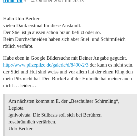
trollo_bit
3
14. Oktober 2007 um 20:53
Hallo Udo Becker
vielen Dank erstmal für diese Auskunft.
Der Stiel ist ja aussen schon braun befilzt oder so.
Beim Durchschneiden haben sich aber Stiel- und Schirmfleich
rötlich verfärbt.
Habe eben in Google Bildersuche mit Deiner Angabe geguckt,
http://www.pilzepilze.de/galerie/d/8490-2/3
der kann es nicht sein,
der Stiel und Hut sind weiss und vor allem hat der einen Ring den
mein Pilz nicht hat. Den Buckel auf der Hutmitte hat meiner auch
nicht … leider…
Am nächsten kommt m.E. der „Beschuhter Schirmling“,
Lepiota
ignivolvata. Die Stilbasis soll sich bei Berühren
rosabräunlich verfärben.
Udo Becker