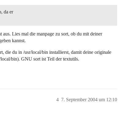
, da er
t aus. Lies mal die manpage zu sort, ob du mit deiner
geben kannst.
ie du in /usr/local/bin installierst, damit deine originale
local/bin). GNU sort ist Teil der textutils.
4
7. September 2004 um 12:10