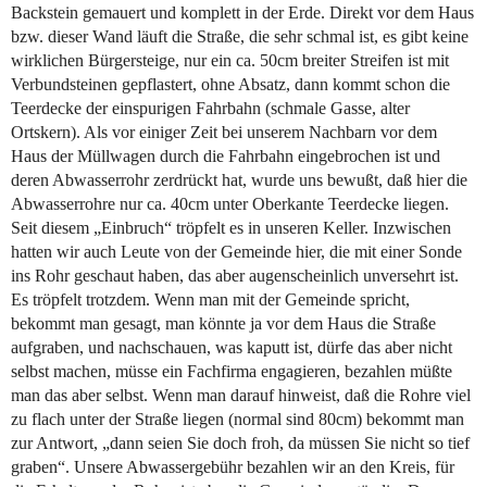
Backstein gemauert und komplett in der Erde. Direkt vor dem Haus
bzw. dieser Wand läuft die Straße, die sehr schmal ist, es gibt keine
wirklichen Bürgersteige, nur ein ca. 50cm breiter Streifen ist mit
Verbundsteinen gepflastert, ohne Absatz, dann kommt schon die
Teerdecke der einspurigen Fahrbahn (schmale Gasse, alter
Ortskern). Als vor einiger Zeit bei unserem Nachbarn vor dem
Haus der Müllwagen durch die Fahrbahn eingebrochen ist und
deren Abwasserrohr zerdrückt hat, wurde uns bewußt, daß hier die
Abwasserrohre nur ca. 40cm unter Oberkante Teerdecke liegen.
Seit diesem „Einbruch“ tröpfelt es in unseren Keller. Inzwischen
hatten wir auch Leute von der Gemeinde hier, die mit einer Sonde
ins Rohr geschaut haben, das aber augenscheinlich unversehrt ist.
Es tröpfelt trotzdem. Wenn man mit der Gemeinde spricht,
bekommt man gesagt, man könnte ja vor dem Haus die Straße
aufgraben, und nachschauen, was kaputt ist, dürfe das aber nicht
selbst machen, müsse ein Fachfirma engagieren, bezahlen müßte
man das aber selbst. Wenn man darauf hinweist, daß die Rohre viel
zu flach unter der Straße liegen (normal sind 80cm) bekommt man
zur Antwort, „dann seien Sie doch froh, da müssen Sie nicht so tief
graben“. Unsere Abwassergebühr bezahlen wir an den Kreis, für