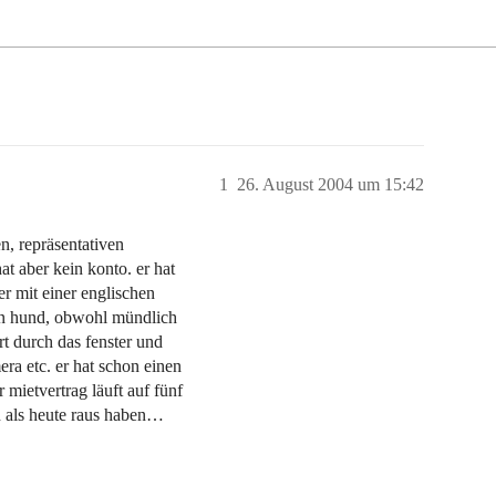
1
26. August 2004 um 15:42
en, repräsentativen
at aber kein konto. er hat
ber mit einer englischen
inen hund, obwohl mündlich
rt durch das fenster und
ra etc. er hat schon einen
 mietvertrag läuft auf fünf
rn als heute raus haben…