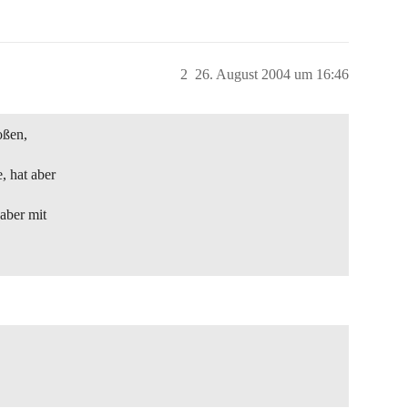
2
26. August 2004 um 16:46
roßen,
, hat aber
 aber mit