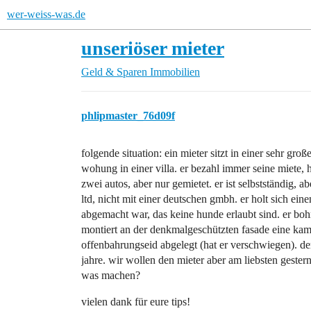
wer-weiss-was.de
unseriöser mieter
Geld & Sparen
Immobilien
phlipmaster_76d09f
folgende situation: ein mieter sitzt in einer sehr groß
wohung in einer villa. er bezahl immer seine miete, h
zwei autos, aber nur gemietet. er ist selbstständig, a
ltd, nicht mit einer deutschen gmbh. er holt sich e
abgemacht war, das keine hunde erlaubt sind. er boh
montiert an der denkmalgeschützten fasade eine kame
offenbahrungseid abgelegt (hat er verschwiegen). der
jahre. wir wollen den mieter aber am liebsten geste
was machen?
vielen dank für eure tips!