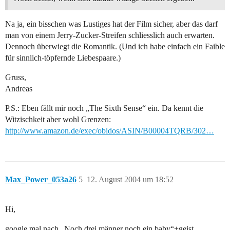
Na ja, ein bisschen was Lustiges hat der Film sicher, aber das darf
man von einem Jerry-Zucker-Streifen schliesslich auch erwarten.
Dennoch überwiegt die Romantik. (Und ich habe einfach ein Faible
für sinnlich-töpfernde Liebespaare.)
Gruss,
Andreas
P.S.: Eben fällt mir noch „The Sixth Sense“ ein. Da kennt die
Witzischkeit aber wohl Grenzen:
http://www.amazon.de/exec/obidos/ASIN/B00004TQRB/302…
Max_Power_053a26
5
12. August 2004 um 18:52
Hi,
google mal nach „Noch drei männer noch ein baby“+geist.