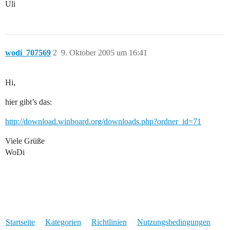
Uli
wodi_707569
2
9. Oktober 2005 um 16:41
Hi,
hier gibt’s das:
http://download.winboard.org/downloads.php?ordner_id=71
Viele Grüße
WoDi
Startseite
Kategorien
Richtlinien
Nutzungsbedingungen