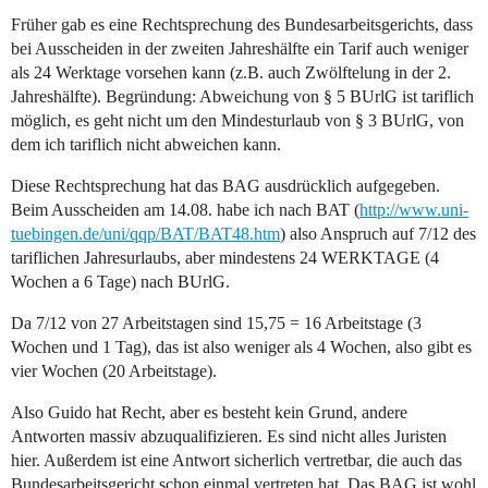
Früher gab es eine Rechtsprechung des Bundesarbeitsgerichts, dass
bei Ausscheiden in der zweiten Jahreshälfte ein Tarif auch weniger
als 24 Werktage vorsehen kann (z.B. auch Zwölftelung in der 2.
Jahreshälfte). Begründung: Abweichung von § 5 BUrlG ist tariflich
möglich, es geht nicht um den Mindesturlaub von § 3 BUrlG, von
dem ich tariflich nicht abweichen kann.
Diese Rechtsprechung hat das BAG ausdrücklich aufgegeben.
Beim Ausscheiden am 14.08. habe ich nach BAT (
http://www.uni-
tuebingen.de/uni/qqp/BAT/BAT48.htm
) also Anspruch auf 7/12 des
tariflichen Jahresurlaubs, aber mindestens 24 WERKTAGE (4
Wochen a 6 Tage) nach BUrlG.
Da 7/12 von 27 Arbeitstagen sind 15,75 = 16 Arbeitstage (3
Wochen und 1 Tag), das ist also weniger als 4 Wochen, also gibt es
vier Wochen (20 Arbeitstage).
Also Guido hat Recht, aber es besteht kein Grund, andere
Antworten massiv abzuqualifizieren. Es sind nicht alles Juristen
hier. Außerdem ist eine Antwort sicherlich vertretbar, die auch das
Bundesarbeitsgericht schon einmal vertreten hat. Das BAG ist wohl