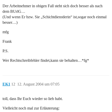
Der Arbeitnehmer in obigen Fall steht sich doch besser als nach
dem BUrlG…
(Und wenn Er bzw. Sie „Schichtdienstlerin“ ist,sogar noch einmal
besser…)
mfg
Frank
P.S.
Wer Rechtschreibfehler findet,kann sie behalten…*fg*
EK1
12
12. August 2004 um 07:05
toll, dass Ihr Euch wieder so lieb habt.
Vielleicht noch mal zur Erläuterung: