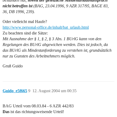
bestanden hat,
soweit der gesetzliche Mindesturlaubsanspruch
nicht betroffen ist
(BAG, 23.04.1996, 9 AZR 317/95, BAGE 83,
36, DB 1996, 239).
Oder vielleicht mal Haufe?
http://www.personal-office.de/inhalt/bat_urlaub.html
Zu beachten sind die Sätze:
Mit Ausnahme der § 1, § 2, § 3 Abs. 1 BUrlG kann von den
Regelungen des BUrlG abgewichen werden. Dies ist jedoch, da
das BUrlG als Mindestanforderung zu verstehen ist, grundsätzlich
nur zu Gunsten des Arbeitnehmers möglich.
Gruß Guido
Guido_e5f665
9
12. August 2004 um 00:35
BAG Urteil vom 08.03.84 - 6 AZR 442/83
Das
ist das richtungsweisende Urteil!