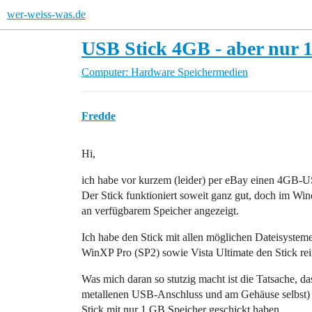
wer-weiss-was.de
USB Stick 4GB - aber nur 
Computer: Hardware
Speichermedien
Fredde
Hi,
ich habe vor kurzem (leider) per eBay einen 4GB-U
Der Stick funktioniert soweit ganz gut, doch im 
an verfügbarem Speicher angezeigt.
Ich habe den Stick mit allen möglichen Dateisyste
WinXP Pro (SP2) sowie Vista Ultimate den Stick rein
Was mich daran so stutzig macht ist die Tatsache, d
metallenen USB-Anschluss und am Gehäuse selbst) au
Stick mit nur 1 GB Speicher geschickt haben.