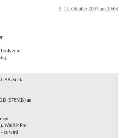
5
13. Oktober 2007 um 20:04
er
-Tools zum
dig.
B-USB-Stick
 1GB (978MB) an
temen
1), WinXP Pro
 - es wird