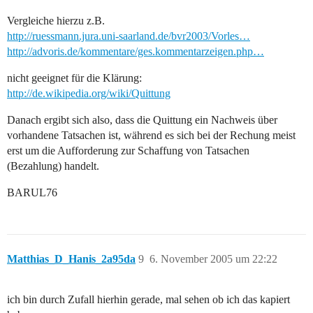
Vergleiche hierzu z.B.
http://ruessmann.jura.uni-saarland.de/bvr2003/Vorles…
http://advoris.de/kommentare/ges.kommentarzeigen.php…
nicht geeignet für die Klärung:
http://de.wikipedia.org/wiki/Quittung
Danach ergibt sich also, dass die Quittung ein Nachweis über
vorhandene Tatsachen ist, während es sich bei der Rechung meist
erst um die Aufforderung zur Schaffung von Tatsachen
(Bezahlung) handelt.
BARUL76
Matthias_D_Hanis_2a95da
9
6. November 2005 um 22:22
ich bin durch Zufall hierhin gerade, mal sehen ob ich das kapiert