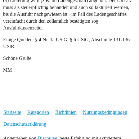
(3) Lieferung wird (z.B. im Ladengeschäft) abgeholt: Der Umsatz
muss als steuerpflichtig behandelt und auch so fakturiert werden,
bis die Ausfuhr nachgewiesen ist - im Fall des Ladengeschäftes
vereinfacht durch den zollamtlich bestätigten sog.
Ausfuhrkassenzettel.
Einige Quellen: § 4 Nr. 1a UStG, § 6 UStG, Abschnitte 131-136
UStR.
Schöne Grüße
MM
Startseite
Kategorien
Richtlinien
Nutzungsbedingungen
Datenschutzerklärung
Angetrieben von
Discourse
, beste Erfahrung mit aktiviertem