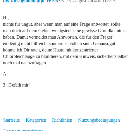
fds_kmsbgihoihopijh_ce1987
6
25. August 2004 um 08:15
Hi,
nichts für ungut, aber wenn man auf eine Frage antwortet, sollte
man doch auf dem Gebiet wenigstens eine gewisse Grundkenntnis
haben. Damit vermeidet man Antworten, die für den Frager
eindeutig nicht hilfreich, sondern schädlich sind. Genausogut
könnte ich Dir raten, deine Haare mit konzentrierter
Chlorbleichlauge zu blondieren, mit dem Hinweis, sicherheitshalber
noch mal nachzufragen.
A.
3 „Gefällt mir“
Startseite
Kategorien
Richtlinien
Nutzungsbedingungen