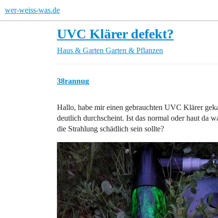
wer-weiss-was.de
UVC Klärer defekt?
Haus & Garten
Garten & Pflanzen
38rannug
Hallo, habe mir einen gebrauchten UVC Klärer gekau
deutlich durchscheint. Ist das normal oder haut da wa
die Strahlung schädlich sein sollte?