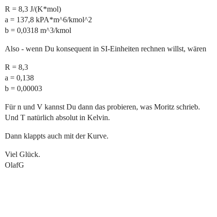
R = 8,3 J/(K*mol)
a = 137,8 kPA*m^6/kmol^2
b = 0,0318 m^3/kmol
Also - wenn Du konsequent in SI-Einheiten rechnen willst, wären
R = 8,3
a = 0,138
b = 0,00003
Für n und V kannst Du dann das probieren, was Moritz schrieb.
Und T natürlich absolut in Kelvin.
Dann klappts auch mit der Kurve.
Viel Glück.
OlafG