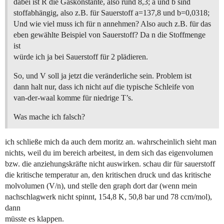
dabei ist R die Gaskonstante, also rund 8,3; a und b sind
stoffabhängig, also z.B. für Sauerstoff a=137,8 und b=0,0318;
Und wie viel muss ich für n annehmen? Also auch z.B. für das
eben gewählte Beispiel von Sauerstoff? Da n die Stoffmenge
ist
würde ich ja bei Sauerstoff für 2 plädieren.
So, und V soll ja jetzt die veränderliche sein. Problem ist
dann halt nur, dass ich nicht auf die typische Schleife von
van-der-waal komme für niedrige T’s.
Was mache ich falsch?
ich schließe mich da auch dem moritz an. wahrscheinlich sieht man
nichts, weil du im bereich arbeitest, in dem sich das eigenvolumen
bzw. die anziehungskräfte nicht auswirken. schau dir für sauerstoff
die kritische temperatur an, den kritischen druck und das kritische
molvolumen (V/n), und stelle den graph dort dar (wenn mein
nachschlagwerk nicht spinnt, 154,8 K, 50,8 bar und 78 ccm/mol),
dann
müsste es klappen.