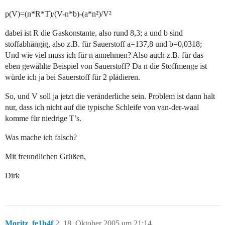
p(V)=(n*R*T)/(V-n*b)-(a*n²)/V²
dabei ist R die Gaskonstante, also rund 8,3; a und b sind
stoffabhängig, also z.B. für Sauerstoff a=137,8 und b=0,0318;
Und wie viel muss ich für n annehmen? Also auch z.B. für das
eben gewählte Beispiel von Sauerstoff? Da n die Stoffmenge ist
würde ich ja bei Sauerstoff für 2 plädieren.
So, und V soll ja jetzt die veränderliche sein. Problem ist dann halt
nur, dass ich nicht auf die typische Schleife von van-der-waal
komme für niedrige T’s.
Was mache ich falsch?
Mit freundlichen Grüßen,
Dirk
Moritz_fe1b4f
2
18. Oktober 2005 um 21:14