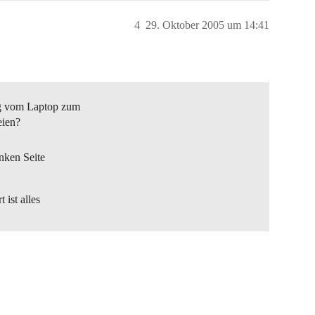
4
29. Oktober 2005 um 14:41
ng vom Laptop zum
eien?
inken Seite
ist alles