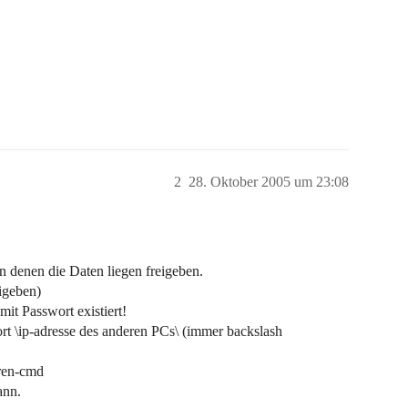
2
28. Oktober 2005 um 23:08
in denen die Daten liegen freigeben.
eigeben)
mit Passwort existiert!
t \ip-adresse des anderen PCs\ (immer backslash
hren-cmd
ann.