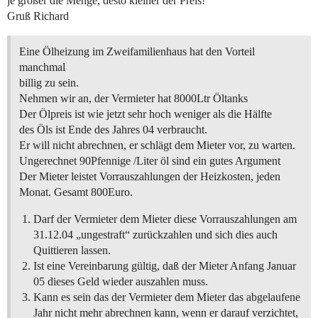
je größer die Menge, desto kleiner der Preis!
Gruß Richard
Eine Ölheizung im Zweifamilienhaus hat den Vorteil
manchmal
billig zu sein.
Nehmen wir an, der Vermieter hat 8000Ltr Öltanks
Der Ölpreis ist wie jetzt sehr hoch weniger als die Hälfte
des Öls ist Ende des Jahres 04 verbraucht.
Er will nicht abrechnen, er schlägt dem Mieter vor, zu warten.
Ungerechnet 90Pfennige /Liter öl sind ein gutes Argument
Der Mieter leistet Vorrauszahlungen der Heizkosten, jeden
Monat. Gesamt 800Euro.
Darf der Vermieter dem Mieter diese Vorrauszahlungen am
31.12.04 „ungestraft“ zurückzahlen und sich dies auch
Quittieren lassen.
Ist eine Vereinbarung gültig, daß der Mieter Anfang Januar
05 dieses Geld wieder auszahlen muss.
Kann es sein das der Vermieter dem Mieter das abgelaufene
Jahr nicht mehr abrechnen kann, wenn er darauf verzichtet,