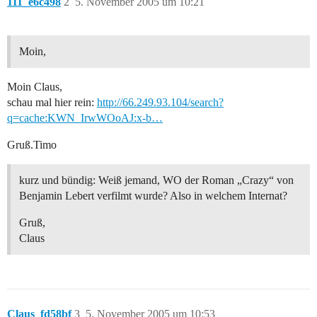
111_e6c498
2
5. November 2005 um 10:21
Moin,
Moin Claus,
schau mal hier rein:
http://66.249.93.104/search?
q=cache:KWN_IrwWOoAJ:x-b…
Gruß.Timo
kurz und bündig: Weiß jemand, WO der Roman „Crazy“ von
Benjamin Lebert verfilmt wurde? Also in welchem Internat?
Gruß,
Claus
Claus_fd58bf
3
5. November 2005 um 10:53