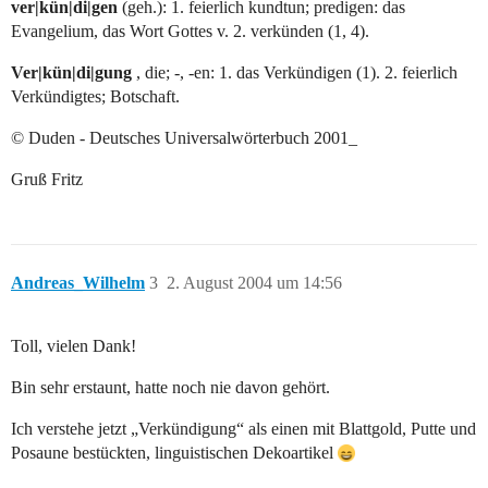
ver|kün|di|gen
(geh.): 1. feierlich kundtun; predigen: das
Evangelium, das Wort Gottes v. 2. verkünden (1, 4).
Ver|kün|di|gung
, die; -, -en: 1. das Verkündigen (1). 2. feierlich
Verkündigtes; Botschaft.
© Duden - Deutsches Universalwörterbuch 2001_
Gruß Fritz
Andreas_Wilhelm
3
2. August 2004 um 14:56
Toll, vielen Dank!
Bin sehr erstaunt, hatte noch nie davon gehört.
Ich verstehe jetzt „Verkündigung“ als einen mit Blattgold, Putte und
Posaune bestückten, linguistischen Dekoartikel