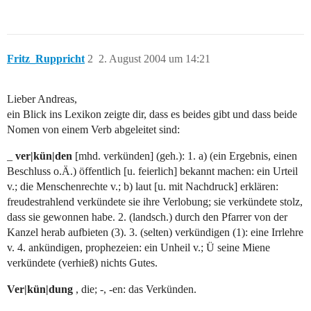
Fritz_Ruppricht
2
2. August 2004 um 14:21
Lieber Andreas,
ein Blick ins Lexikon zeigte dir, dass es beides gibt und dass beide
Nomen von einem Verb abgeleitet sind:
_
ver|kün|den
[mhd. verkünden] (geh.): 1. a) (ein Ergebnis, einen
Beschluss o.Ä.) öffentlich [u. feierlich] bekannt machen: ein Urteil
v.; die Menschenrechte v.; b) laut [u. mit Nachdruck] erklären:
freudestrahlend verkündete sie ihre Verlobung; sie verkündete stolz,
dass sie gewonnen habe. 2. (landsch.) durch den Pfarrer von der
Kanzel herab aufbieten (3). 3. (selten) verkündigen (1): eine Irrlehre
v. 4. ankündigen, prophezeien: ein Unheil v.; Ü seine Miene
verkündete (verhieß) nichts Gutes.
Ver|kün|dung
, die; -, -en: das Verkünden.