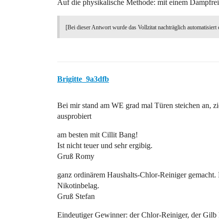
Auf die physikalische Methode: mit einem Dampfrein
[Bei dieser Antwort wurde das Vollzitat nachträglich automatisiert 
Brigitte_9a3dfb
Bei mir stand am WE grad mal Türen steichen an, zi
ausprobiert
am besten mit Cillit Bang!
Ist nicht teuer und sehr ergibig.
Gruß Romy
ganz ordinärem Haushalts-Chlor-Reiniger gemacht. E
Nikotinbelag.
Gruß Stefan
Eindeutiger Gewinner: der Chlor-Reiniger, der Gilb