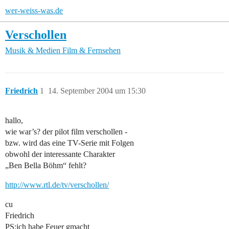
wer-weiss-was.de
Verschollen
Musik & Medien
Film & Fernsehen
Friedrich
1
14. September 2004 um 15:30
hallo,
wie war’s? der pilot film verschollen -
bzw. wird das eine TV-Serie mit Folgen
obwohl der interessante Charakter
„Ben Bella Böhm“ fehlt?
http://www.rtl.de/tv/verschollen/
cu
Friedrich
PS:ich habe Feuer gmacht