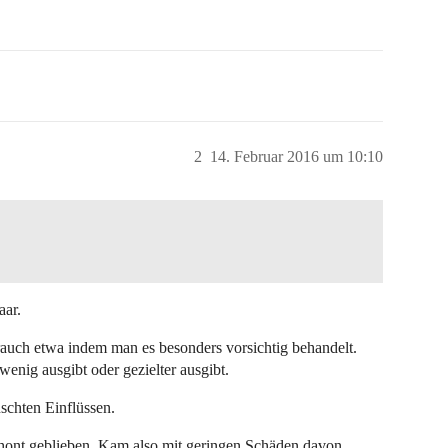
2
14. Februar 2016 um 10:10
aar.
uch etwa indem man es besonders vorsichtig behandelt.
enig ausgibt oder gezielter ausgibt.
chten Einflüssen.
chont geblieben. Kam also mit geringen Schäden davon,