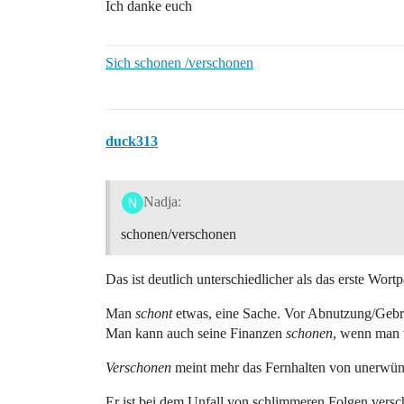
Ich danke euch
Sich schonen /verschonen
duck313
Nadja:
schonen/verschonen
Das ist deutlich unterschiedlicher als das erste Wortp
Man
schont
etwas, eine Sache. Vor Abnutzung/Gebra
Man kann auch seine Finanzen
schonen
, wenn man w
Verschonen
meint mehr das Fernhalten von unerwüns
Er ist bei dem Unfall von schlimmeren Folgen vers