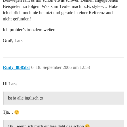
Deswegen fällt es mir schon etwas schwer, Deinen angegebenen
Beispielen zu folgen. Was zum Teufel macht z.B. style=… Habe
ich ehrlich noch nie benutzt und gerade in einer Referenz auch
nicht gefunden!
Ich probier’s trotzdem weiter.
Gruß, Lars
Rudy_8b85b1
6
18. September 2005 um 12:53
Hi Lars,
Ist ja alle inglisch ;o
Tja…
OK, wenn ich mich einlese geht das schon