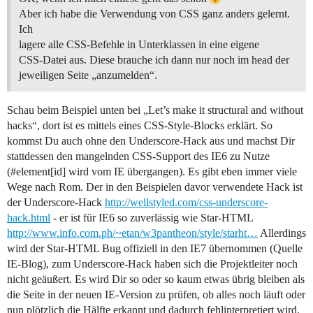
Aber ich habe die Verwendung von CSS ganz anders gelernt.
Ich
lagere alle CSS-Befehle in Unterklassen in eine eigene
CSS-Datei aus. Diese brauche ich dann nur noch im head der
jeweiligen Seite „anzumelden“.
Schau beim Beispiel unten bei „Let’s make it structural and without
hacks“, dort ist es mittels eines CSS-Style-Blocks erklärt. So
kommst Du auch ohne den Underscore-Hack aus und machst Dir
stattdessen den mangelnden CSS-Support des IE6 zu Nutze
(
#element
[id] wird vom IE übergangen). Es gibt eben immer viele
Wege nach Rom. Der in den Beispielen davor verwendete Hack ist
der Underscore-Hack
http://wellstyled.com/css-underscore-
hack.html
- er ist für IE6 so zuverlässig wie Star-HTML
http://www.info.com.ph/~etan/w3pantheon/style/starht…
Allerdings
wird der Star-HTML Bug offiziell in den IE7 übernommen (Quelle
IE-Blog), zum Underscore-Hack haben sich die Projektleiter noch
nicht geäußert. Es wird Dir so oder so kaum etwas übrig bleiben als
die Seite in der neuen IE-Version zu prüfen, ob alles noch läuft oder
nun plötzlich die Hälfte erkannt und dadurch fehlinterpretiert wird.