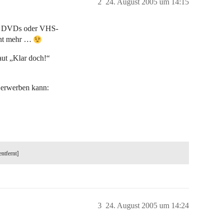
2
24. August 2005 um 14:15
on DVDs oder VHS-
icht mehr …
aut „Klar doch!“
 erwerben kann:
entfernt]
3
24. August 2005 um 14:24