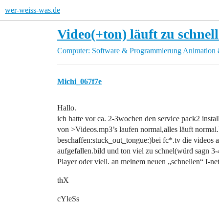
wer-weiss-was.de
Video(+ton) läuft zu schnell
Computer: Software & Programmierung
Animation 
Michi_067f7e
Hallo.
ich hatte vor ca. 2-3wochen den service pack2 instal
von >Videos.mp3’s laufen normal,alles läuft normal
beschaffen:stuck_out_tongue:)bei fc*.tv die videos a
aufgefallen.bild und ton viel zu schnel(würd sagn 
Player oder viell. an meinem neuen „schnellen“ I-ne
thX
cYleSs