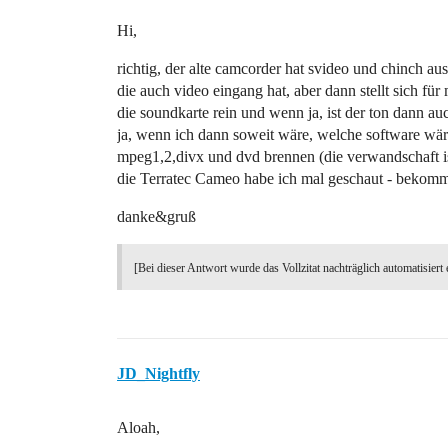
Hi,
richtig, der alte camcorder hat svideo und chinch aus
die auch video eingang hat, aber dann stellt sich f
die soundkarte rein und wenn ja, ist der ton dann a
ja, wenn ich dann soweit wäre, welche software wä
mpeg1,2,divx und dvd brennen (die verwandschaft is
die Terratec Cameo habe ich mal geschaut - bekommst
danke&gruß
[Bei dieser Antwort wurde das Vollzitat nachträglich automatisiert 
JD_Nightfly
Aloah,