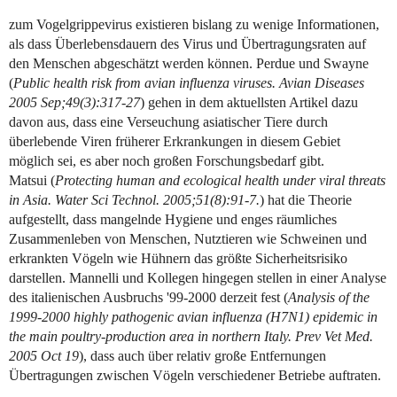
zum Vogelgrippevirus existieren bislang zu wenige Informationen,
als dass Überlebensdauern des Virus und Übertragungsraten auf
den Menschen abgeschätzt werden können. Perdue und Swayne
(
Public health risk from avian influenza viruses. Avian Diseases
2005 Sep;49(3):317-27
) gehen in dem aktuellsten Artikel dazu
davon aus, dass eine Verseuchung asiatischer Tiere durch
überlebende Viren früherer Erkrankungen in diesem Gebiet
möglich sei, es aber noch großen Forschungsbedarf gibt.
Matsui (
Protecting human and ecological health under viral threats
in Asia. Water Sci Technol. 2005;51(8):91-7.
) hat die Theorie
aufgestellt, dass mangelnde Hygiene und enges räumliches
Zusammenleben von Menschen, Nutztieren wie Schweinen und
erkrankten Vögeln wie Hühnern das größte Sicherheitsrisiko
darstellen. Mannelli und Kollegen hingegen stellen in einer Analyse
des italienischen Ausbruchs '99-2000 derzeit fest (
Analysis of the
1999-2000 highly pathogenic avian influenza (H7N1) epidemic in
the main poultry-production area in northern Italy. Prev Vet Med.
2005 Oct 19
), dass auch über relativ große Entfernungen
Übertragungen zwischen Vögeln verschiedener Betriebe auftraten.