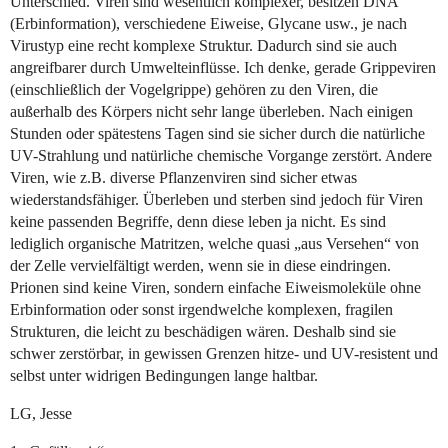
Unterschied. Viren sind wesentlich komplexer, besitzen DNA
(Erbinformation), verschiedene Eiweise, Glycane usw., je nach
Virustyp eine recht komplexe Struktur. Dadurch sind sie auch
angreifbarer durch Umwelteinflüsse. Ich denke, gerade Grippeviren
(einschließlich der Vogelgrippe) gehören zu den Viren, die
außerhalb des Körpers nicht sehr lange überleben. Nach einigen
Stunden oder spätestens Tagen sind sie sicher durch die natürliche
UV-Strahlung und natürliche chemische Vorgange zerstört. Andere
Viren, wie z.B. diverse Pflanzenviren sind sicher etwas
wiederstandsfähiger. Überleben und sterben sind jedoch für Viren
keine passenden Begriffe, denn diese leben ja nicht. Es sind
lediglich organische Matritzen, welche quasi „aus Versehen“ von
der Zelle vervielfältigt werden, wenn sie in diese eindringen.
Prionen sind keine Viren, sondern einfache Eiweismoleküle ohne
Erbinformation oder sonst irgendwelche komplexen, fragilen
Strukturen, die leicht zu beschädigen wären. Deshalb sind sie
schwer zerstörbar, in gewissen Grenzen hitze- und UV-resistent und
selbst unter widrigen Bedingungen lange haltbar.
LG, Jesse