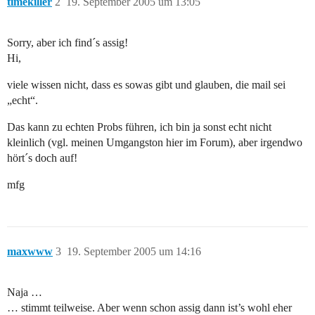
timekiller
2
19. September 2005 um 13:05
Sorry, aber ich find´s assig!
Hi,
viele wissen nicht, dass es sowas gibt und glauben, die mail sei
„echt“.
Das kann zu echten Probs führen, ich bin ja sonst echt nicht
kleinlich (vgl. meinen Umgangston hier im Forum), aber irgendwo
hört´s doch auf!
mfg
maxwww
3
19. September 2005 um 14:16
Naja …
… stimmt teilweise. Aber wenn schon assig dann ist’s wohl eher