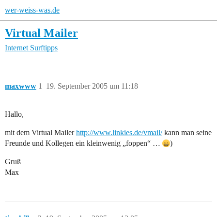
wer-weiss-was.de
Virtual Mailer
Internet
Surftipps
maxwww
1
19. September 2005 um 11:18
Hallo,
mit dem Virtual Mailer
http://www.linkies.de/vmail/
kann man seine
Freunde und Kollegen ein kleinwenig „foppen“ …
)
Gruß
Max