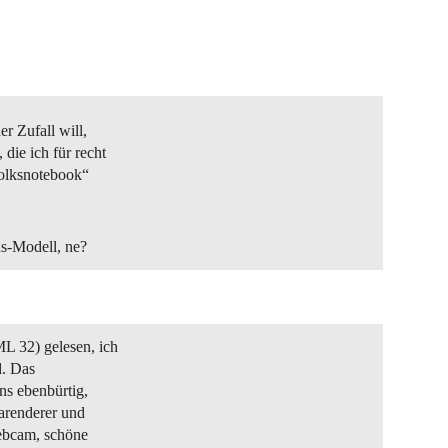
r Zufall will,
die ich für recht
Volksnotebook“
ns-Modell, ne?
 32) gelesen, ich
d. Das
ns ebenbürtig,
parenderer und
ebcam, schöne