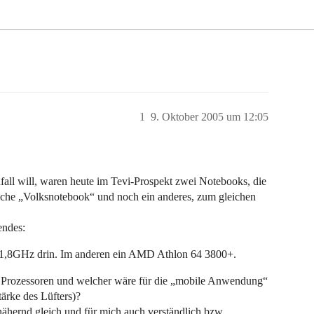
1
9. Oktober 2005 um 12:05
fall will, waren heute im Tevi-Prospekt zwei Notebooks, die
bliche „Volksnotebook“ und noch ein anderes, zum gleichen
endes:
1,8GHz drin. Im anderen ein AMD Athlon 64 3800+.
 2 Prozessoren und welcher wäre für die „mobile Anwendung“
tärke des Lüfters)?
nähernd gleich und für mich auch verständlich bzw.