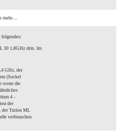
hts mehr…
t folgendes:
L 30 1,8GHz drin. Im
2,4 GHz, der
orm (Sockel
ch wenn die
ähnliches
tium 4 -
sst der
, der Turion ML
elle verbrauchen