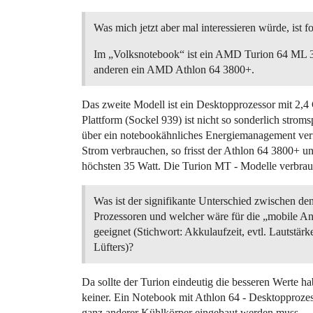
Was mich jetzt aber mal interessieren würde, ist f
Im „Volksnotebook“ ist ein AMD Turion 64 ML 
anderen ein AMD Athlon 64 3800+.
Das zweite Modell ist ein Desktopprozessor mit 2,4 
Plattform (Sockel 939) ist nicht so sonderlich st
über ein notebookähnliches Energiemanagement ver
Strom verbrauchen, so frisst der Athlon 64 3800+ u
höchsten 35 Watt. Die Turion MT - Modelle verbra
Was ist der signifikante Unterschied zwischen de
Prozessoren und welcher wäre für die „mobile 
geeignet (Stichwort: Akkulaufzeit, evtl. Lautstärk
Lüfters)?
Da sollte der Turion eindeutig die besseren Werte ha
keiner. Ein Notebook mit Athlon 64 - Desktopprozess
ganz anderer Kühlkörper eingebaut werden muss.