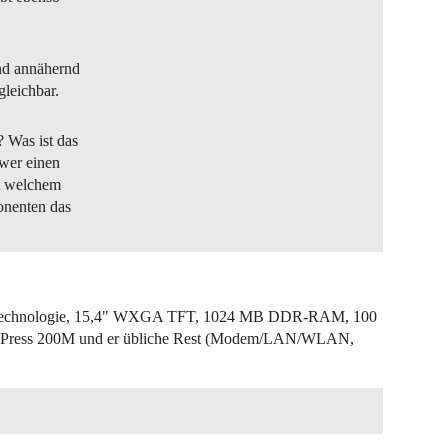
ind annähernd
gleichbar.
 Was ist das
 wer einen
t welchem
onenten das
t-Technologie, 15,4" WXGA TFT, 1024 MB DDR-RAM, 100
Press 200M und er übliche Rest (Modem/LAN/WLAN,