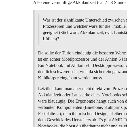
Also eine vernünftige Akkulaufzeit (ca. 2 - 3 Stund
Was ist der signifikante Unterschied zwischen 
Prozessoren und welcher wäre für die „mobil
geeignet (Stichwort: Akkulaufzeit, evtl. Lautst
Lüfters)?
Da sollte der Turion eindeutig die besseren Werte
ist ein echter Mobilprozessor und der Athlon 64 is
Ein Notebook mit Athlon 64 - Desktopprozessor 
deutlich schwerer sein, weil da sicher ein ganz an
Kühlkörper eingebaut werden muss.
Letztlich kann man aber nicht direkt vom Prozesso
Akkulaufzeit oder Lautstärke eines Notebooks sch
wäre blauäugig. Die Ergonomie hängt auch von 
verbauten Komponenten (Barebone, Kühlprinzip,
Festplatte…), dem thermischen Design, Treibern 
dem Geschick des Herstellers ab. Es gibt AMD Tu
Notebooks, die hörst du überhaupt nicht und es g