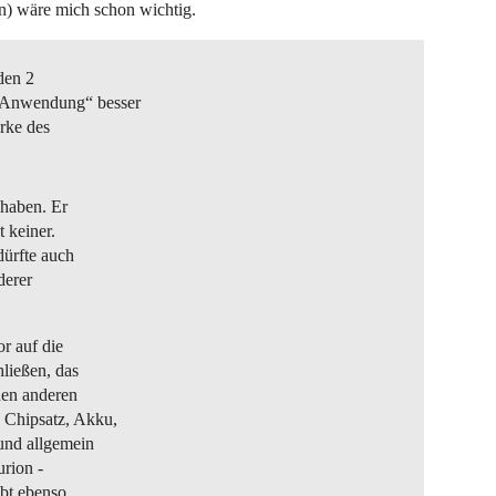
en) wäre mich schon wichtig.
den 2
e Anwendung“ besser
ärke des
 haben. Er
t keiner.
dürfte auch
derer
r auf die
ließen, das
den anderen
 Chipsatz, Akku,
und allgemein
rion -
ibt ebenso