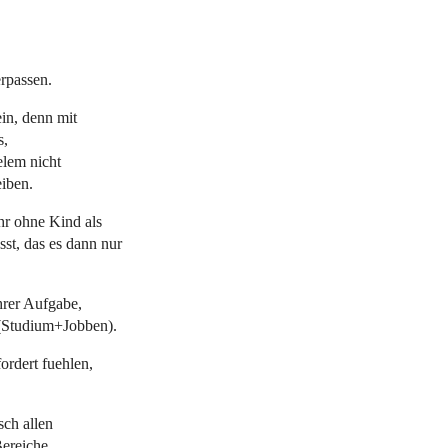
rpassen.
ein, denn mit
s,
elem nicht
eiben.
ahr ohne Kind als
st, das es dann nur
ihrer Aufgabe,
 (Studium+Jobben).
ordert fuehlen,
sch allen
ereiche.