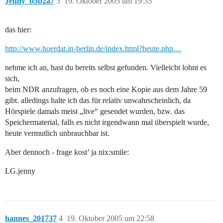
Jenny_b5b2a7
3
19. Oktober 2005 um 19:35
das hier:
http://www.hoerdat.in-berlin.de/index.html?heute.php…
nehme ich an, hast du bereits selbst gefunden. Vielleicht lohnt es
sich,
beim NDR anzufragen, ob es noch eine Kopie aus dem Jahre 59
gibt. alledings halte ich das für relativ unwahrscheinlich, da
Hörspiele damals meist „live“ gesendet wurden, bzw. das
Speichermaterial, falls es nicht irgendwann mal überspielt wurde,
heute vermutlich unbrauchbar ist.
Aber dennoch - frage kost’ ja nix:smile:
LG.jenny
hannes_201737
4
19. Oktober 2005 um 22:58