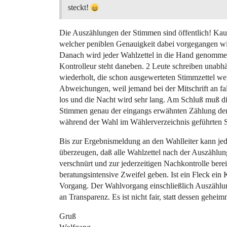
steckt!
Die Auszählungen der Stimmen sind öffentlich! Kau
welcher peniblen Genauigkeit dabei vorgegangen wi
Danach wird jeder Wahlzettel in die Hand genommen
Kontrolleur steht daneben. 2 Leute schreiben unabh
wiederholt, die schon ausgewerteten Stimmzettel wer
Abweichungen, weil jemand bei der Mitschrift an fal
los und die Nacht wird sehr lang. Am Schluß muß d
Stimmen genau der eingangs erwähnten Zählung der
während der Wahl im Wählerverzeichnis geführten St
Bis zur Ergebnismeldung an den Wahlleiter kann je
überzeugen, daß alle Wahlzettel nach der Auszählun
verschnürt und zur jederzeitigen Nachkontrolle ber
beratungsintensive Zweifel geben. Ist ein Fleck ein
Vorgang. Der Wahlvorgang einschließlich Auszählung 
an Transparenz. Es ist nicht fair, statt dessen gehei
Gruß