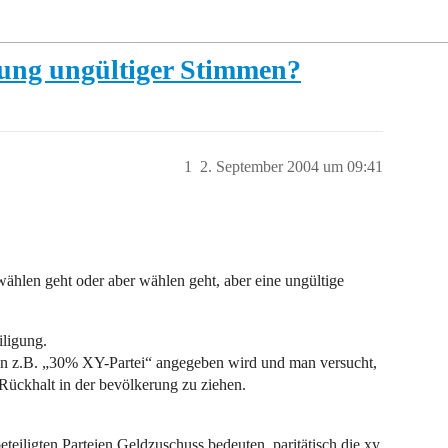
ung ungültiger Stimmen?
1
2. September 2004 um 09:41
hlen geht oder aber wählen geht, aber eine ungültige
iligung.
nn z.B. „30% XY-Partei“ angegeben wird und man versucht,
Rückhalt in der bevölkerung zu ziehen.
eteiligten Parteien Geldzuschuss bedeuten, paritätisch die xy