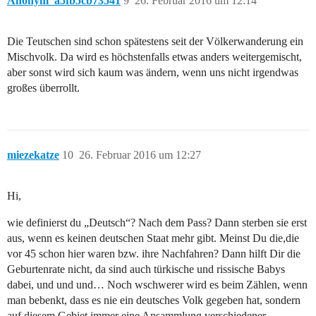
Anonym_a5fb5cb73541
9
26. Februar 2016 um 12:14
Die Teutschen sind schon spätestens seit der Völkerwanderung ein
Mischvolk. Da wird es höchstenfalls etwas anders weitergemischt,
aber sonst wird sich kaum was ändern, wenn uns nicht irgendwas
großes überrollt.
miezekatze
10
26. Februar 2016 um 12:27
Hi,
wie definierst du „Deutsch“? Nach dem Pass? Dann sterben sie erst
aus, wenn es keinen deutschen Staat mehr gibt. Meinst Du die,die
vor 45 schon hier waren bzw. ihre Nachfahren? Dann hilft Dir die
Geburtenrate nicht, da sind auch türkische und rissische Babys
dabei, und und und… Noch wschwerer wird es beim Zählen, wenn
man bebenkt, dass es nie ein deutsches Volk gegeben hat, sondern
auf diesem Gebiet immer eine Ansammlung verschiedener