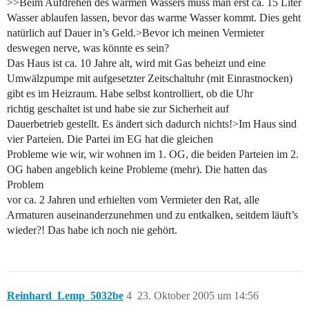
>>Beim Aufdrehen des warmen Wassers muss man erst ca. 15 Liter
Wasser ablaufen lassen, bevor das warme Wasser kommt. Dies geht
natürlich auf Dauer in’s Geld.>Bevor ich meinen Vermieter
deswegen nerve, was könnte es sein?
Das Haus ist ca. 10 Jahre alt, wird mit Gas beheizt und eine
Umwälzpumpe mit aufgesetzter Zeitschaltuhr (mit Einrastnocken)
gibt es im Heizraum. Habe selbst kontrolliert, ob die Uhr
richtig geschaltet ist und habe sie zur Sicherheit auf
Dauerbetrieb gestellt. Es ändert sich dadurch nichts!>Im Haus sind
vier Parteien. Die Partei im EG hat die gleichen
Probleme wie wir, wir wohnen im 1. OG, die beiden Parteien im 2.
OG haben angeblich keine Probleme (mehr). Die hatten das
Problem
vor ca. 2 Jahren und erhielten vom Vermieter den Rat, alle
Armaturen auseinanderzunehmen und zu entkalken, seitdem läuft’s
wieder?! Das habe ich noch nie gehört.
Reinhard_Lemp_5032be
4
23. Oktober 2005 um 14:56