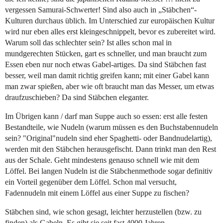
vergessen Samurai-Schwerter! Sind also auch in „Stäbchen“-
Kulturen durchaus üblich. Im Unterschied zur europäischen Kultur
wird nur eben alles erst kleingeschnippelt, bevor es zubereitet wird.
Warum soll das schlechter sein? Ist alles schon mal in
mundgerechten Stücken, gart es schneller, und man braucht zum
Essen eben nur noch etwas Gabel-artiges. Da sind Stäbchen fast
besser, weil man damit richtig greifen kann; mit einer Gabel kann
man zwar spießen, aber wie oft braucht man das Messer, um etwas
draufzuschieben? Da sind Stäbchen eleganter.
Im Übrigen kann / darf man Suppe auch so essen: erst alle festen
Bestandteile, wie Nudeln (warum müssen es den Buchstabennudeln
sein? "Original"nudeln sind eher Spaghetti- oder Bandnudelartig),
werden mit den Stäbchen herausgefischt. Dann trinkt man den Rest
aus der Schale. Geht mindestens genauso schnell wie mit dem
Löffel. Bei langen Nudeln ist die Stäbchenmethode sogar definitiv
ein Vorteil gegenüber dem Löffel. Schon mal versucht,
Fadennudeln mit einem Löffel aus einer Suppe zu fischen?
Stäbchen sind, wie schon gesagt, leichter herzustellen (bzw. zu
finden) als Gabeln. Es gibt sie seit fast 4000 Jahren.